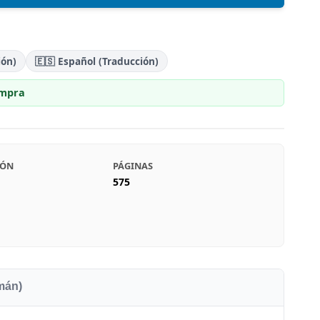
ión)
🇪🇸 Español (Traducción)
ompra
IÓN
PÁGINAS
575
emán)