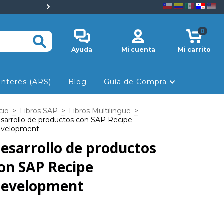
💡 Descuentos especiales e
0
Ayuda
Mi cuenta
Mi carrito
Interés (ARS)
Blog
Guía de Compra
cio
>
Libros SAP
>
Libros Multilingüe
>
sarrollo de productos con SAP Recipe
velopment
esarrollo de productos
on SAP Recipe
evelopment