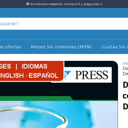
🎁 Aniversario especial: compra 3 y paga solo 2
as ofertas
Meses Sin Intereses (MXN)
Cuotas Sin 
Ini
De
De
D
c
D