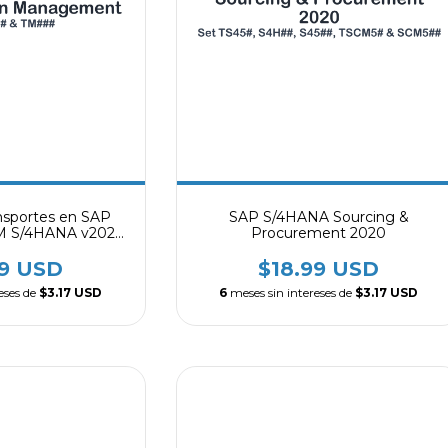
nsportes en SAP
SAP S/4HANA Sourcing &
M S/4HANA v2023,
Procurement 2020
nsportation
nt, TM 9.6
99 USD
$18.99 USD
eses de
$3.17 USD
6
meses sin intereses de
$3.17 USD