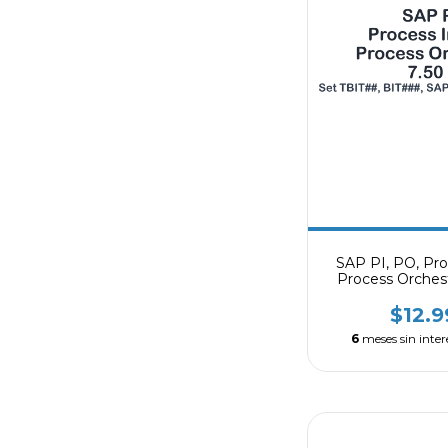
SAP PI, PO, Pro
Process Orchestr
Wor
$12.
6
meses sin inter