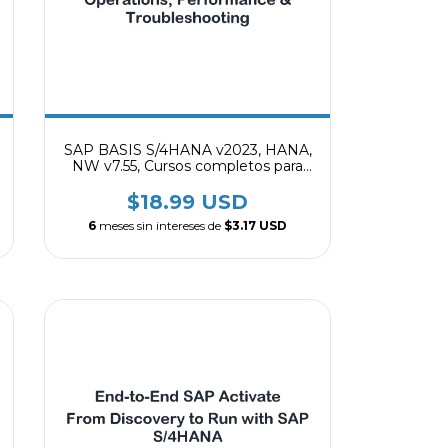
SAP BASIS S/4HANA v2023, HANA,
NW v7.55, Cursos completos para
instalación, administración,
operaciones, rendimiento y solución
$18.99 USD
de problemas en SAP
6
meses sin intereses de
$3.17 USD