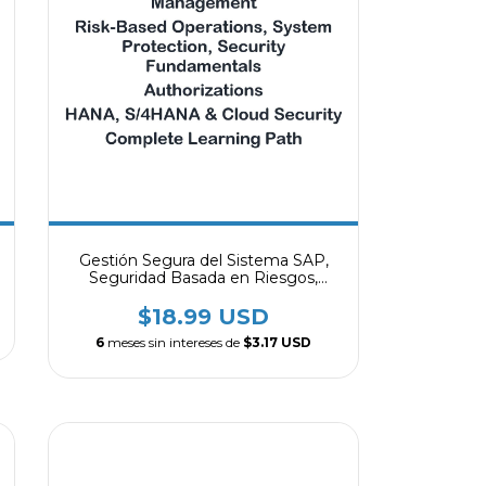
Gestión Segura del Sistema SAP,
Seguridad Basada en Riesgos,
Protección del Sistema,
Fundamentos de Seguridad,
$18.99 USD
Autorizaciones, Seguridad en
6
meses sin intereses de
$3.17 USD
HANA, S/4HANA y Cloud, Ruta de
Aprendizaje Completa