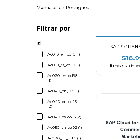
Manuales en Portugués
Filtrar por
Id
SAP S/4HANA
Ac010_en_col15 (1)
$18.
Ac010_es_col10 (1)
6
meses sin inter
Ac020_en_col98
(1)
Ac040_en_015 (1)
Ac040_en_col15
(2)
Ac040_es_col15 (2)
Ac050_en_col92 (1)
Ac200_en_col15 (1)