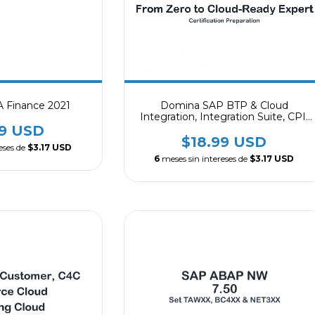
 Finance 2021
Domina SAP BTP & Cloud
Integration, Integration Suite, CPI,
Cloud ALM, Cloud Foundry, Kyma
99 USD
Runtime, De principiante a experto
$18.99 USD
eses de
$3.17 USD
en la nube
6
meses sin intereses de
$3.17 USD