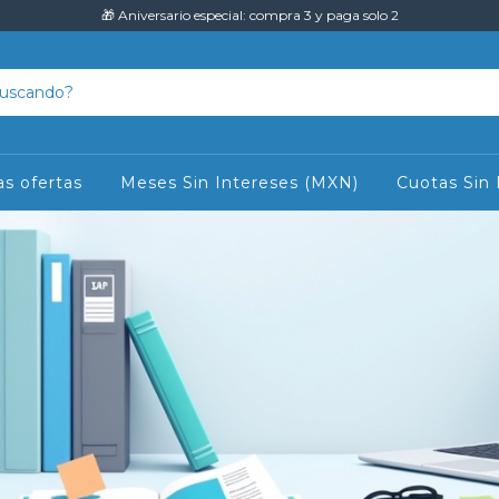
🎁 Aniversario especial: compra 3 y paga solo 2
as ofertas
Meses Sin Intereses (MXN)
Cuotas Sin 