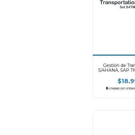
Gestión de Tra
S/4HANA, SAP T
v2022, Tra
Manageme
$18.
6
meses sin inter