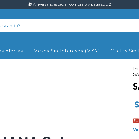
🎁 Aniversario especial: compra 3 y paga solo 2
as ofertas
Meses Sin Intereses (MXN)
Cuotas Sin 
Ini
SA
S
Ve