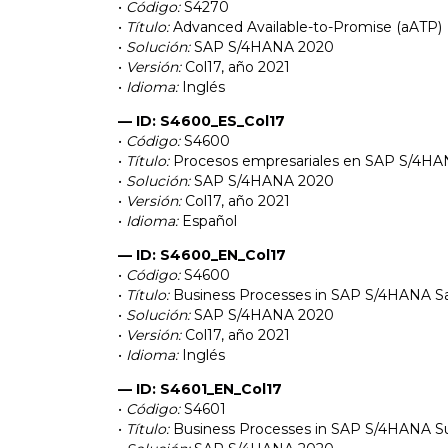
•
Código:
S4270
•
Título:
Advanced Available-to-Promise (aATP)
•
Solución:
SAP S/4HANA 2020
•
Versión:
Col17, año 2021
•
Idioma:
Inglés
— ID: S4600_ES_Col17
•
Código:
S4600
•
Título:
Procesos empresariales en SAP S/4HA
•
Solución:
SAP S/4HANA 2020
•
Versión:
Col17, año 2021
•
Idioma:
Español
— ID: S4600_EN_Col17
•
Código:
S4600
•
Título:
Business Processes in SAP S/4HANA Sa
•
Solución:
SAP S/4HANA 2020
•
Versión:
Col17, año 2021
•
Idioma:
Inglés
— ID: S4601_EN_Col17
•
Código:
S4601
•
Título:
Business Processes in SAP S/4HANA Su