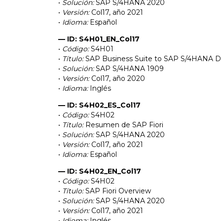
•
Solución:
SAP S/4HANA 2020
•
Versión:
Col17, año 2021
•
Idioma:
Español
— ID: S4H01_EN_Col17
•
Código:
S4H01
•
Título:
SAP Business Suite to SAP S/4HANA D
•
Solución:
SAP S/4HANA 1909
•
Versión:
Col17, año 2020
•
Idioma:
Inglés
— ID: S4H02_ES_Col17
•
Código:
S4H02
•
Título:
Resumen de SAP Fiori
•
Solución:
SAP S/4HANA 2020
•
Versión:
Col17, año 2021
•
Idioma:
Español
— ID: S4H02_EN_Col17
•
Código:
S4H02
•
Título:
SAP Fiori Overview
•
Solución:
SAP S/4HANA 2020
•
Versión:
Col17, año 2021
•
Idioma:
Inglés