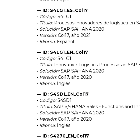
— ID: S4LG1_ES_Col17
•
Código:
S4LG1
•
Título:
Procesos innovadores de logística e
•
Solución:
SAP S/4HANA 2020
•
Versión:
Col17, año 2021
•
Idioma:
Español
— ID: S4LG1_EN_Col17
•
Código:
S4LG1
•
Título:
Innovative Logistics Processes in SA
•
Solución:
SAP S/4HANA 2020
•
Versión:
Col17, año 2020
•
Idioma:
Inglés
— ID: S4SD1_EN_Col17
•
Código:
S4SD1
•
Título:
SAP S/4HANA Sales - Functions and In
•
Solución:
SAP S/4HANA 2020
•
Versión:
Col17, año 2020
•
Idioma:
Inglés
— ID: S4270_EN_Col17