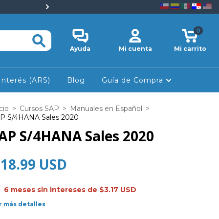
💡 Descuentos especiales e
0
Ayuda
Mi cuenta
Mi carrito
Interés (ARS)
Blog
Guía de Compra
cio
>
Cursos SAP
>
Manuales en Español
>
P S/4HANA Sales 2020
AP S/4HANA Sales 2020
$18.99 USD
6
meses sin intereses de
$3.17 USD
r más detalles