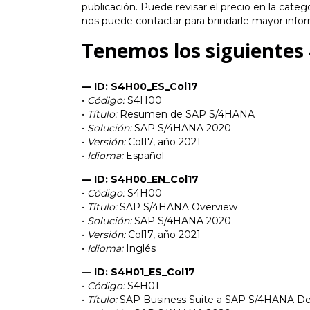
publicación. Puede revisar el precio en la categ
nos puede contactar para brindarle mayor info
Tenemos los siguientes
— ID: S4H00_ES_Col17
•
Código:
S4H00
•
Título:
Resumen de SAP S/4HANA
•
Solución:
SAP S/4HANA 2020
•
Versión:
Col17, año 2021
•
Idioma:
Español
— ID: S4H00_EN_Col17
•
Código:
S4H00
•
Título:
SAP S/4HANA Overview
•
Solución:
SAP S/4HANA 2020
•
Versión:
Col17, año 2021
•
Idioma:
Inglés
— ID: S4H01_ES_Col17
•
Código:
S4H01
•
Título:
SAP Business Suite a SAP S/4HANA De