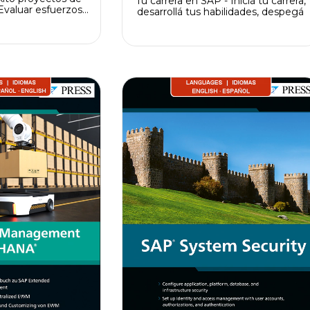
Tu carrera en SAP - Iniciá tu carrera,
valuar esfuerzos,
desarrollá tus habilidades, despegá
idades y alcanzar
tivos