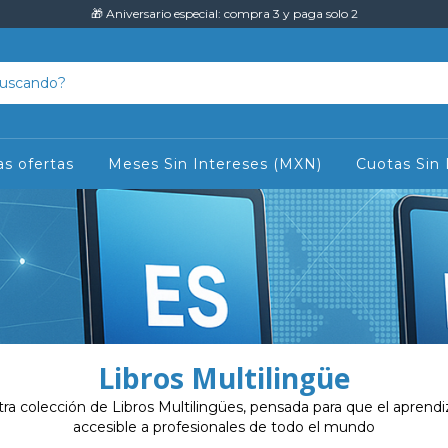
🎁 Aniversario especial: compra 3 y paga solo 2
as ofertas
Meses Sin Intereses (MXN)
Cuotas Sin 
Libros Multilingüe
a colección de Libros Multilingües, pensada para que el aprend
accesible a profesionales de todo el mundo