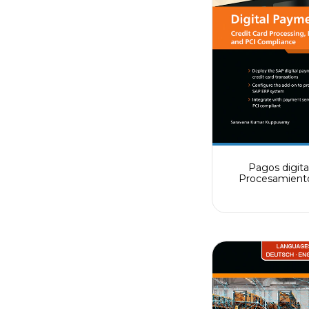
Pagos digita
Procesamiento
crédito, in
proveedores de 
(PSP) y cumplim
P