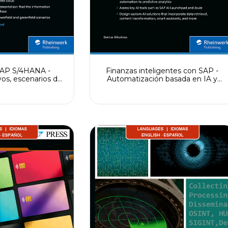
SAP S/4HANA -
Finanzas inteligentes con SAP -
os, escenarios de
Automatización basada en IA y
erramientas e
soluciones personalizadas
entación