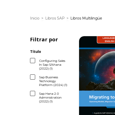
Inicio
>
Libros SAP
>
Libros Multilingüe
Filtrar por
Título
Configuring Sales
In Sap S/4hana
(2022) (1)
Sap Business
Technology
Platform (2024) (1)
Sap Hana 2.0
Administration
(2022) (1)