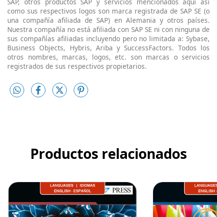
SAP, otros productos SAP y servicios mencionados aquí así
como sus respectivos logos son marca registrada de SAP SE (o
una compañía afiliada de SAP) en Alemania y otros países.
Nuestra compañía no está afiliada con SAP SE ni con ninguna de
sus compañías afiliadas incluyendo pero no limitada a: Sybase,
Business Objects, Hybris, Ariba y SuccessFactors. Todos los
otros nombres, marcas, logos, etc. son marcas o servicios
registrados de sus respectivos propietarios.
Productos relacionados