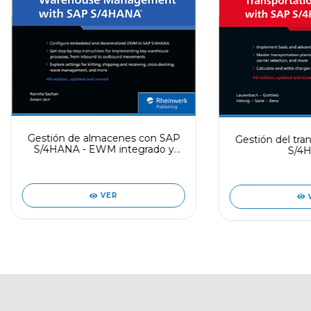
Gestión de almacenes con SAP
Gestión del tra
S/4HANA - EWM integrado y
S/4
descentralizado
VER