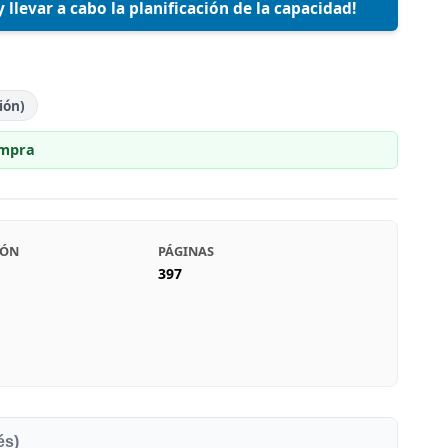
 llevar a cabo la planificación de la capacidad!
ión)
ompra
IÓN
PÁGINAS
397
és)