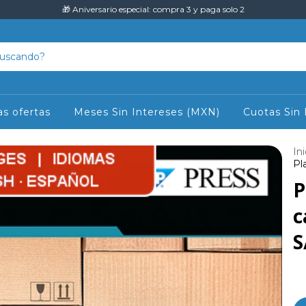
🎁 Aniversario especial: compra 3 y paga solo 2
as ofertas
Meses Sin Intereses (MXN)
Cuotas Sin 
Ini
Pl
P
c
S