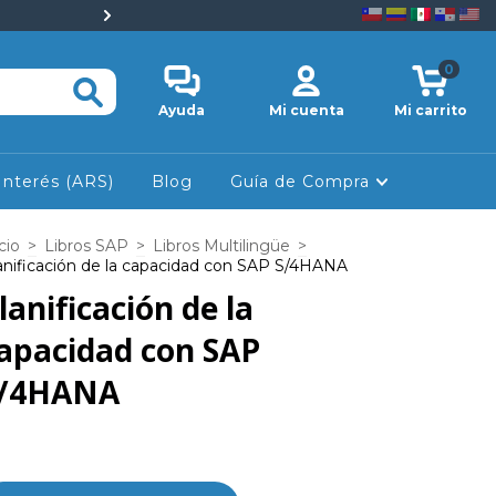
💡 Descuentos especiales e
0
Ayuda
Mi cuenta
Mi carrito
Interés (ARS)
Blog
Guía de Compra
cio
>
Libros SAP
>
Libros Multilingüe
>
anificación de la capacidad con SAP S/4HANA
lanificación de la
apacidad con SAP
/4HANA