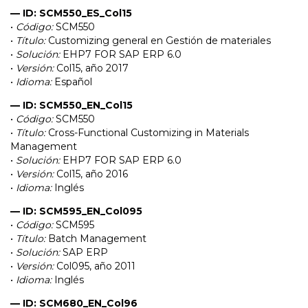
— ID: SCM550_ES_Col15
•
Código:
SCM550
•
Título:
Customizing general en Gestión de materiales
•
Solución:
EHP7 FOR SAP ERP 6.0
•
Versión:
Col15, año 2017
•
Idioma:
Español
— ID: SCM550_EN_Col15
•
Código:
SCM550
•
Título:
Cross-Functional Customizing in Materials
Management
•
Solución:
EHP7 FOR SAP ERP 6.0
•
Versión:
Col15, año 2016
•
Idioma:
Inglés
— ID: SCM595_EN_Col095
•
Código:
SCM595
•
Título:
Batch Management
•
Solución:
SAP ERP
•
Versión:
Col095, año 2011
•
Idioma:
Inglés
— ID: SCM680_EN_Col96