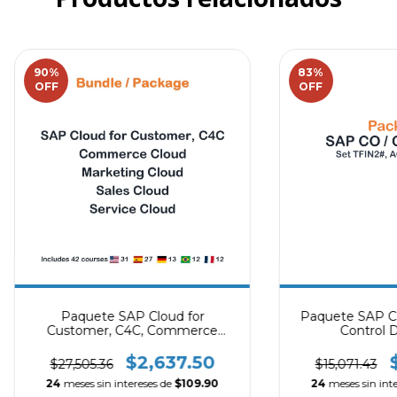
90
%
83
%
OFF
OFF
Paquete SAP Cloud for
Paquete SAP CO 
Customer, C4C, Commerce
Control 
Cloud, Marketing Cloud, Sales
Cloud, Service Cloud
$2,637.50
$27,505.36
$15,071.43
24
meses sin intereses de
$109.90
24
meses sin int