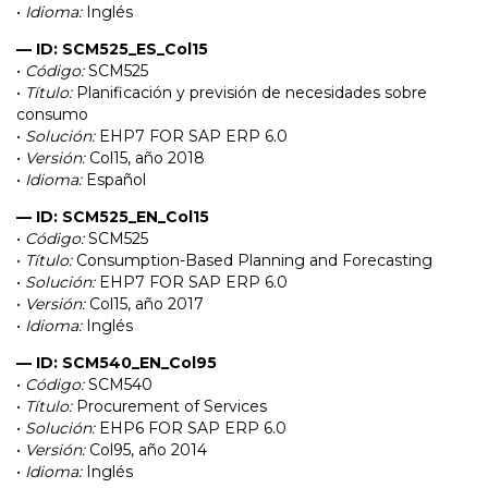
•
Idioma:
Inglés
— ID: SCM525_ES_Col15
•
Código:
SCM525
•
Título:
Planificación y previsión de necesidades sobre
consumo
•
Solución:
EHP7 FOR SAP ERP 6.0
•
Versión:
Col15, año 2018
•
Idioma:
Español
— ID: SCM525_EN_Col15
•
Código:
SCM525
•
Título:
Consumption-Based Planning and Forecasting
•
Solución:
EHP7 FOR SAP ERP 6.0
•
Versión:
Col15, año 2017
•
Idioma:
Inglés
— ID: SCM540_EN_Col95
•
Código:
SCM540
•
Título:
Procurement of Services
•
Solución:
EHP6 FOR SAP ERP 6.0
•
Versión:
Col95, año 2014
•
Idioma:
Inglés