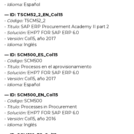
•
Idioma:
Español
— ID: TSCM52_2_EN_Col15
•
Código:
TSCM52_2
•
Título:
SAP ERP Procurement Academy II part 2
•
Solución:
EHP7 FOR SAP ERP 6.0
•
Versión:
Col15, año 2017
•
Idioma:
Inglés
— ID: SCM500_ES_Col15
•
Código:
SCM500
•
Título:
Procesos en el aprovisionamiento
•
Solución:
EHP7 FOR SAP ERP 6.0
•
Versión:
Col15, año 2017
•
Idioma:
Español
— ID: SCM500_EN_Col15
•
Código:
SCM500
•
Título:
Processes in Procurement
•
Solución:
EHP7 FOR SAP ERP 6.0
•
Versión:
Col15, año 2016
•
Idioma:
Inglés