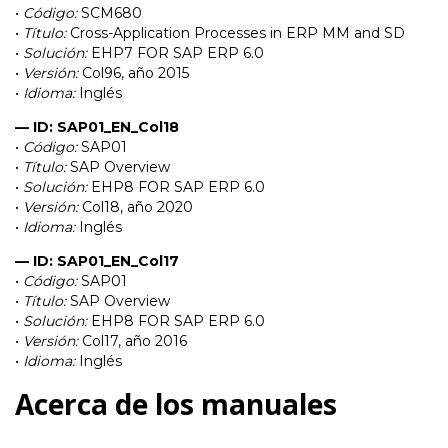
•
Código:
SCM680
•
Título:
Cross-Application Processes in ERP MM and SD
•
Solución:
EHP7 FOR SAP ERP 6.0
•
Versión:
Col96, año 2015
•
Idioma:
Inglés
— ID: SAP01_EN_Col18
•
Código:
SAP01
•
Título:
SAP Overview
•
Solución:
EHP8 FOR SAP ERP 6.0
•
Versión:
Col18, año 2020
•
Idioma:
Inglés
— ID: SAP01_EN_Col17
•
Código:
SAP01
•
Título:
SAP Overview
•
Solución:
EHP8 FOR SAP ERP 6.0
•
Versión:
Col17, año 2016
•
Idioma:
Inglés
Acerca de los manuales