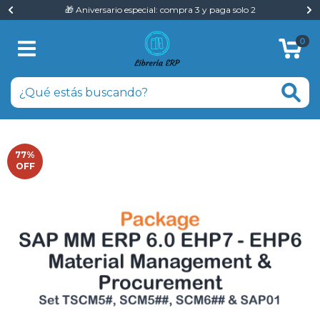
🎁 Aniversario especial: compra 3 y paga solo 2
0
77
%
OFF