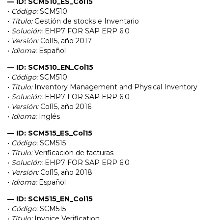
— ID: SCM510_ES_Col15
•
Código:
SCM510
•
Título:
Gestión de stocks e Inventario
•
Solución:
EHP7 FOR SAP ERP 6.0
•
Versión:
Col15, año 2017
•
Idioma:
Español
— ID: SCM510_EN_Col15
•
Código:
SCM510
•
Título:
Inventory Management and Physical Inventory
•
Solución:
EHP7 FOR SAP ERP 6.0
•
Versión:
Col15, año 2016
•
Idioma:
Inglés
— ID: SCM515_ES_Col15
•
Código:
SCM515
•
Título:
Verificación de facturas
•
Solución:
EHP7 FOR SAP ERP 6.0
•
Versión:
Col15, año 2018
•
Idioma:
Español
— ID: SCM515_EN_Col15
•
Código:
SCM515
•
Título:
Invoice Verification