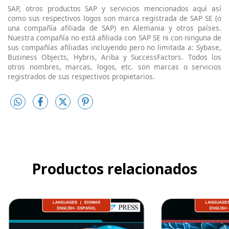
SAP, otros productos SAP y servicios mencionados aquí así
como sus respectivos logos son marca registrada de SAP SE (o
una compañía afiliada de SAP) en Alemania y otros países.
Nuestra compañía no está afiliada con SAP SE ni con ninguna de
sus compañías afiliadas incluyendo pero no limitada a: Sybase,
Business Objects, Hybris, Ariba y SuccessFactors. Todos los
otros nombres, marcas, logos, etc. son marcas o servicios
registrados de sus respectivos propietarios.
Productos relacionados