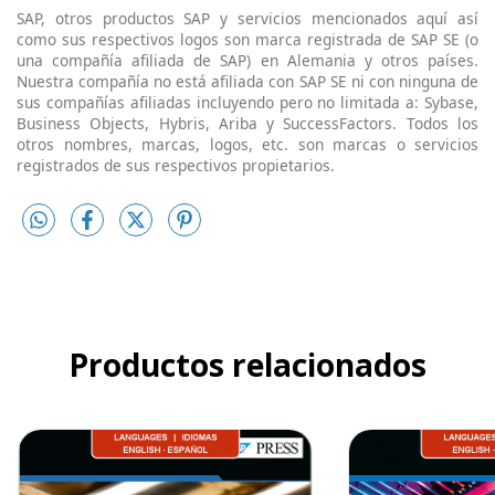
SAP, otros productos SAP y servicios mencionados aquí así
como sus respectivos logos son marca registrada de SAP SE (o
una compañía afiliada de SAP) en Alemania y otros países.
Nuestra compañía no está afiliada con SAP SE ni con ninguna de
sus compañías afiliadas incluyendo pero no limitada a: Sybase,
Business Objects, Hybris, Ariba y SuccessFactors. Todos los
otros nombres, marcas, logos, etc. son marcas o servicios
registrados de sus respectivos propietarios.
Productos relacionados